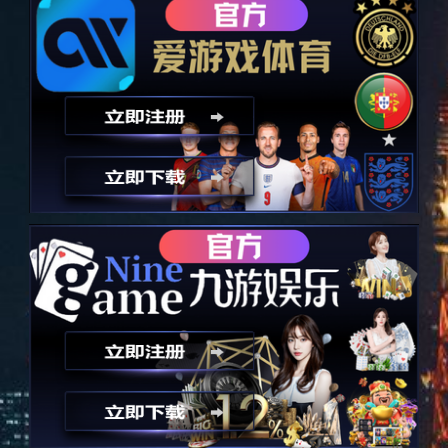
完美体育装饰
完美体育装饰一贯秉承“以品质求生
存，以信誉求发展“的经营理念, 为
企业打造空间装修设计全域化解决