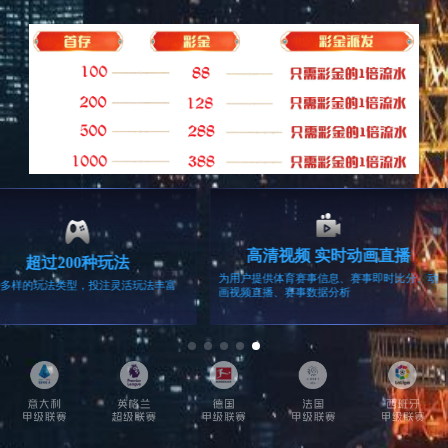
方案, 在空间设计领域不断探索，
施工工艺领域精益求精。
关于完美体育
品牌介绍
企业理念
行业愿景
设计团队
设计团队
精品施工
独栋办公
办公空间
教育空间
商业空间
会所空间
酒店空间
餐饮空间
结构幕墙
新闻资讯