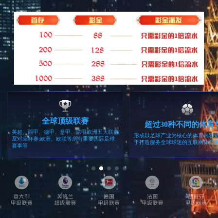
方案, 在空间设计领域不断探索，
施工工艺领域精益求精。
关于完美体育
品牌介绍
企业理念
行业愿景
设计团队
设计团队
精品施工
独栋办公
办公空间
教育空间
商业空间
会所空间
酒店空间
餐饮空间
结构幕墙
新闻资讯