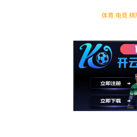
项目地点: 河南省郑州市
建筑面积: 1800m