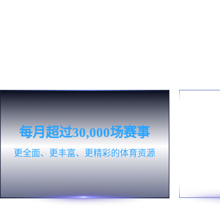
声明：图片版权所有，盗图必究！
完美体育装饰
完美体育装饰一贯秉承“以品质求生
存，以信誉求发展“的经营理念, 为
企业打造空间装修设计全域化解决
方案, 在空间设计领域不断探索，
施工工艺领域精益求精。