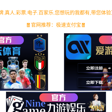
项目时间: 2023年
项目类型: 独栋办公