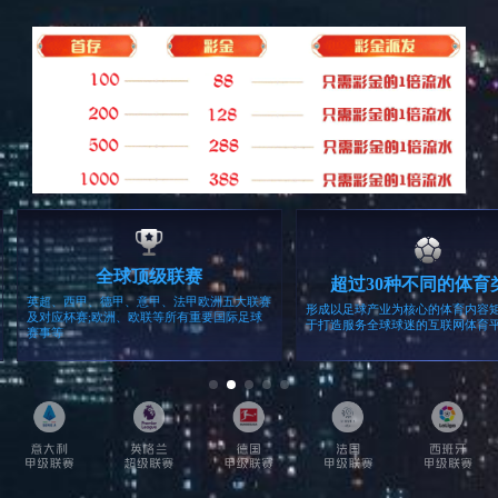
娱乐
完美体育装饰
完美体育装饰一贯秉承“以品质求生
存，以信誉求发展“的经营理念, 为
企业打造空间装修设计全域化解决