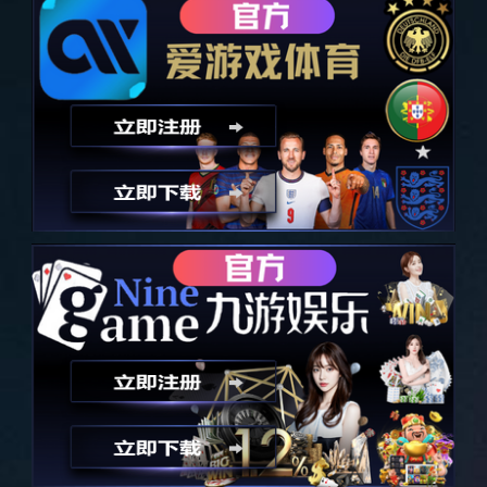
松
毕业院
声明：图片版权所有，盗图必究！
校：
南阳师
范
工作年
限：
8
年
擅长领
域：
办公/
会所/
商业/
餐饮/