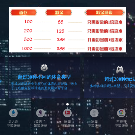
饮空间
完美体育装饰
完美体育装饰一贯秉承“以品质求生
存，以信誉求发展“的经营理念, 为
企业打造空间装修设计全域化解决