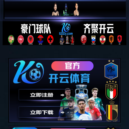
瓷器博物馆展厅
PROJECT CASE
项目地点: 河南省郑州
项目时间: 2022年
设计
市
建筑面积: 1200m
项目类型: 商业空间
师：
王
齐