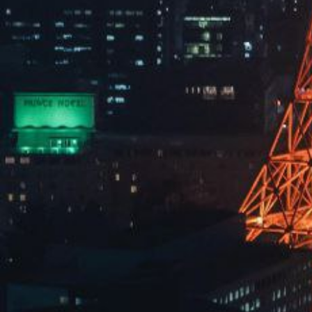
公司新闻
施工现场
行业动态
常见问题
联系方式
公司地址：
商都世贸中心E座10层
电话：
400-828-8961
邮箱：
YuzhipinCoLtd@163.com
版权所有 (C)2026 完美体育(中国)官方网站 - 让运动改变生活
豫ICP备20010488号-1
营业执照