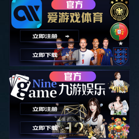
声明：图片版权所有，盗图必究！
松
毕业院
校：
南阳师
范
工作年
限：
8
年
擅长领
域：
办公/
会所/
商业/
餐饮/