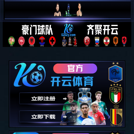
研发楼外墙装饰
PROJECT CASE
项目地点: 河南省郑州
项目时间: 2022年
设计
市
建筑面积: 10000m
项目类型: 结构幕墙
师：
杨
清