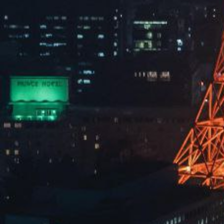
公司新闻
施工现场
行业动态
常见问题
联系方式
公司地址：
商都世贸中心E座10层
电话：
400-828-8961
邮箱：
YuzhipinCoLtd@163.com
版权所有 (C)2026 完美体育(中国)官方网站 - 让运动改变生活
豫ICP备20010488号-1
营业执照