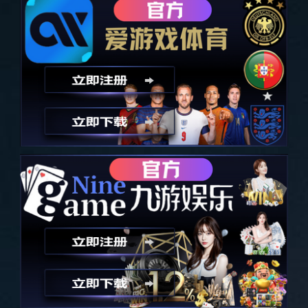
娟
毕业院
校：
河南理
声明：图片版权所有，盗图必究！
工大学
工作年
限：
18年
擅长领
域：
展示/
办公/
酒店/
餐饮/