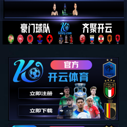
河南超创教育科技有限公司
PROJECT CASE
项目地点: 河南省郑州
项目时间: 2023年
设计
市
建筑面积: 350m
项目类型: 办公空间
师：
田
文