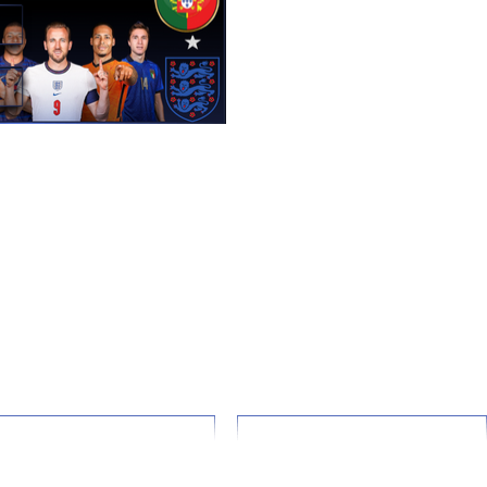
毕业院校：
郑州轻工业学院
工作年限：
15年
擅长领域：
办公/教育/会所/商业/餐
饮/酒店/售楼部