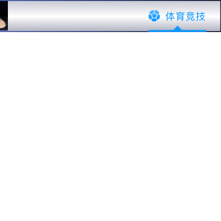
VR中心
关于完美体育
新闻资讯