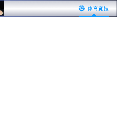
VR中心
关于完美体育
新闻资讯