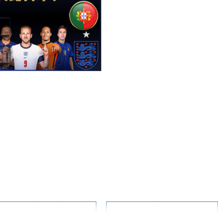
毕业院校：
河南大学
工作年限：
9年
擅长领域：
办公空间、商业空间、
美容医疗