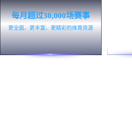
声明：图片版权所有，盗图必究！
完美体育装饰
完美体育装饰一贯秉承“以品质求生
存，以信誉求发展“的经营理念, 为
企业打造空间装修设计全域化解决
方案, 在空间设计领域不断探索，
施工工艺领域精益求精。