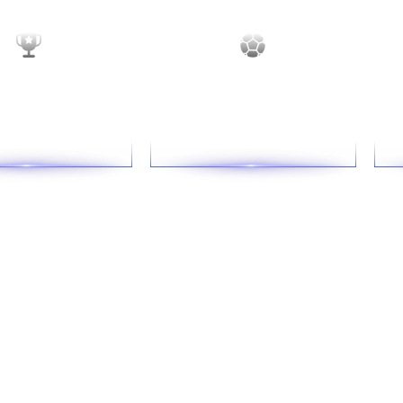
关于完美
设计团队
精品施工
体育
设计团队
独栋办公
办公空间
品牌介绍
教育空间
企业理念
商业空间
行业愿景