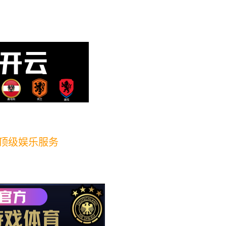
张蕊
设计师：